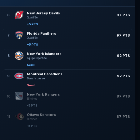
New Jersey Devils
97 PTS
6
Qualifiée
+5 PTS
Florida Panthers
97 PTS
7
Qualifiée
+5 PTS
New York Islanders
92 PTS
8
Équipe repêchée
Seuil
Montreal Canadiens
92 PTS
9
Dans la course
Seuil
New York Rangers
87 PTS
10
Éliminée
-5 PTS
Ottawa Senators
87 PTS
11
Éliminée
-5 PTS