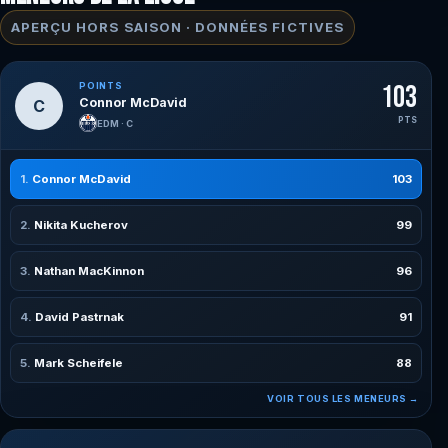
APERÇU HORS SAISON · DONNÉES FICTIVES
POINTS
103
Connor McDavid
C
PTS
EDM · C
Connor McDavid
103
Nikita Kucherov
99
Nathan MacKinnon
96
David Pastrnak
91
Mark Scheifele
88
VOIR TOUS LES MENEURS →