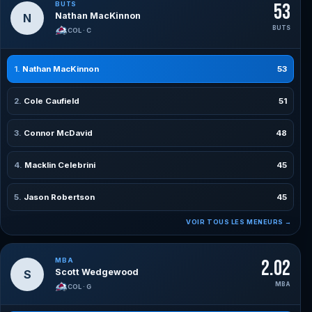
BUTS
53
Nathan MacKinnon
N
BUTS
COL · C
Nathan MacKinnon
53
Cole Caufield
51
Connor McDavid
48
Macklin Celebrini
45
Jason Robertson
45
VOIR TOUS LES MENEURS →
MBA
2.02
Scott Wedgewood
S
MBA
COL · G