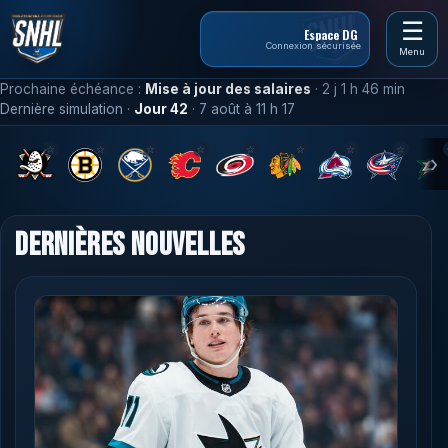
Espace DG
Connexion sécurisée
Menu
Prochaine échéance :
Mise à jour des salaires
·
2 j 1 h 46 min
Dernière simulation ·
Jour 42
· 7 août à 11 h 17
☆
☆
☆
☆
☆
☆
☆
☆
DERNIÈRES NOUVELLES