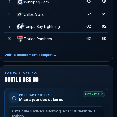
7
62
68
Winnipeg Jets
8
62
65
Dallas Stars
9
62
62
Tampa Bay Lightning
10
62
60
Florida Panthers
Voir le classement complet →
PORTAIL DES DG
OUTILS DES DG
AUTOMATIQUE
PROCHAINE ACTION
◷
Mise à jour des salaires
Cette carte s’activera automatiquement au début de la
période.