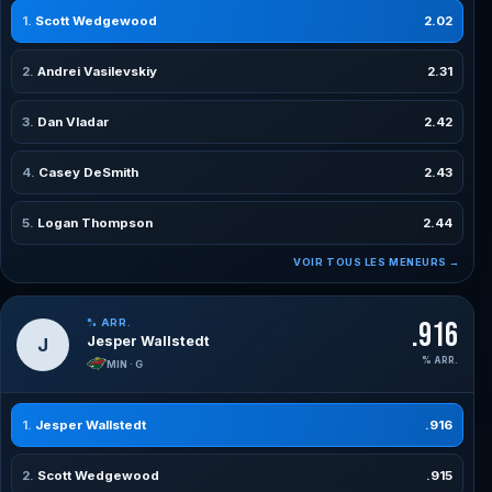
Scott Wedgewood
2.02
Andrei Vasilevskiy
2.31
Dan Vladar
2.42
Casey DeSmith
2.43
Logan Thompson
2.44
VOIR TOUS LES MENEURS →
% ARR.
.916
Jesper Wallstedt
J
% ARR.
MIN · G
Jesper Wallstedt
.916
Scott Wedgewood
.915