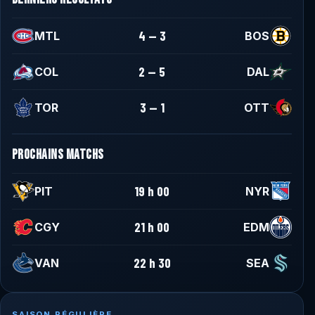
4 — 3
MTL
BOS
2 — 5
COL
DAL
3 — 1
TOR
OTT
PROCHAINS MATCHS
19 h 00
PIT
NYR
21 h 00
CGY
EDM
22 h 30
VAN
SEA
SAISON RÉGULIÈRE