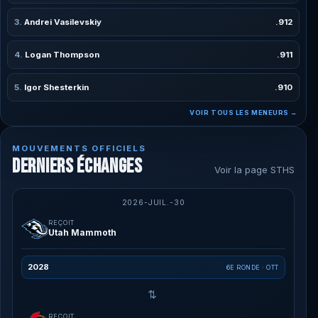
Andrei Vasilevskiy
.912
Logan Thompson
.911
Igor Shesterkin
.910
VOIR TOUS LES MENEURS →
MOUVEMENTS OFFICIELS
DERNIERS ÉCHANGES
Voir la page STHS
2026-JUIL.-30
REÇOIT
Utah Mammoth
2028
6E RONDE · OTT
⇄
REÇOIT