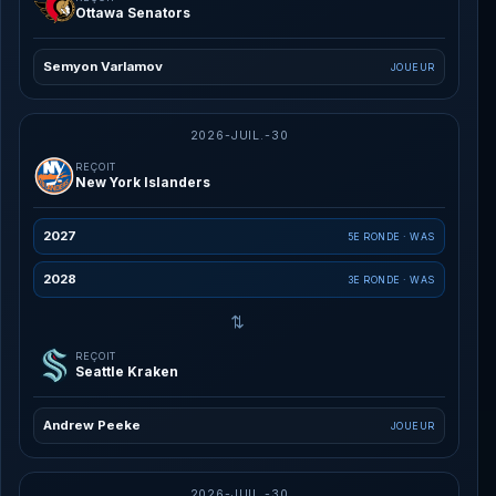
Ottawa Senators
Semyon Varlamov
JOUEUR
2026-JUIL.-30
REÇOIT
New York Islanders
2027
5E RONDE · WAS
2028
3E RONDE · WAS
⇄
REÇOIT
Seattle Kraken
Andrew Peeke
JOUEUR
2026-JUIL.-30