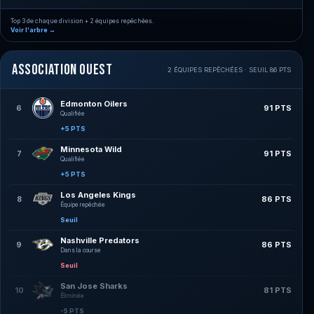
Top 3 de chaque division + 2 équipes repêchées.
Voir l’arbre →
Association Ouest
2 ÉQUIPES REPÊCHÉES · SEUIL 86 PTS
Edmonton Oilers
91 PTS
6
Qualifiée
+5 PTS
Minnesota Wild
91 PTS
7
Qualifiée
+5 PTS
Los Angeles Kings
86 PTS
8
Équipe repêchée
Seuil
Nashville Predators
86 PTS
9
Dans la course
Seuil
San Jose Sharks
81 PTS
10
Éliminée
-5 PTS