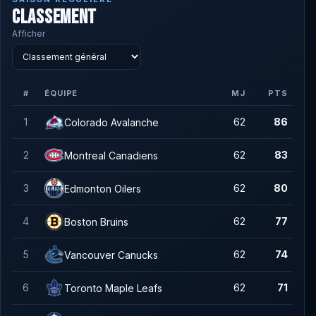
CLASSEMENT
Afficher
#
ÉQUIPE
MJ
PTS
1
62
86
Colorado Avalanche
2
62
83
Montreal Canadiens
3
62
80
Edmonton Oilers
4
62
77
Boston Bruins
5
62
74
Vancouver Canucks
6
62
71
Toronto Maple Leafs