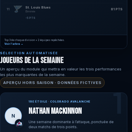
St. Louis Blues
81 PTS
11
Éliminée
-5 PTS
Top 3 de chaque division + 2 équipes repêchées.
Voir l’arbre →
SÉLECTION AUTOMATISÉE
JOUEURS DE LA SEMAINE
Un aperçu du module qui mettra en valeur les trois performances
les plus marquantes de la semaine.
APERÇU HORS SAISON · DONNÉES FICTIVES
1
1RE ÉTOILE · COLORADO AVALANCHE
Nathan MacKinnon
N
Une semaine dominante à l’attaque, ponctuée de
deux matchs de trois points.