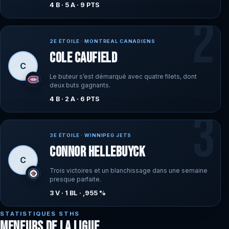
4 B · 5 A · 9 PTS
2
2E ÉTOILE · MONTREAL CANADIENS
Cole Caufield
C
Le buteur s’est démarqué avec quatre filets, dont
deux buts gagnants.
4 B · 2 A · 6 PTS
3
3E ÉTOILE · WINNIPEG JETS
Connor Hellebuyck
C
Trois victoires et un blanchissage dans une semaine
presque parfaite.
3 V · 1 BL · ,955 %
STATISTIQUES STHS
MENEURS DE LA LIGUE